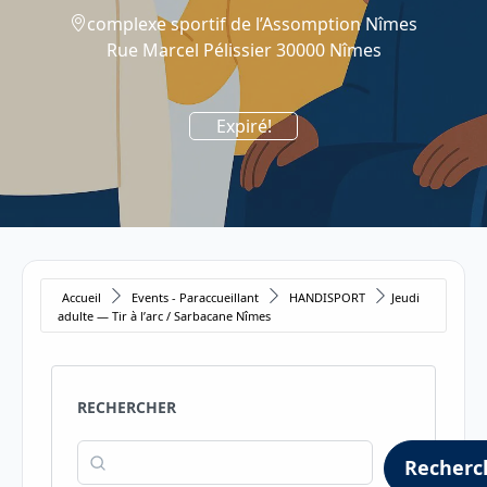
complexe sportif de l’Assomption Nîmes
Rue Marcel Pélissier 30000 Nîmes
Expiré!
Accueil
Events - Paraccueillant
HANDISPORT
Jeudi
adulte — Tir à l’arc / Sarbacane Nîmes
RECHERCHER
Recherc