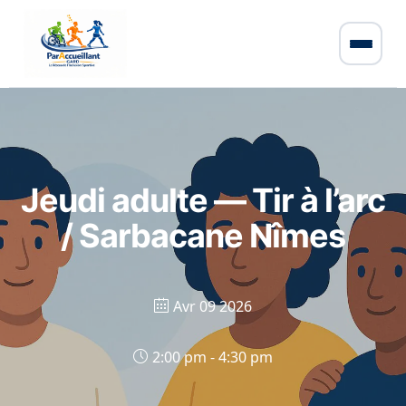
Jeudi adulte — Tir à l’arc
/ Sarbacane Nîmes
Avr 09 2026
2:00 pm - 4:30 pm