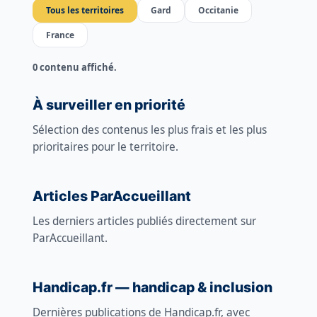
Tous les territoires
Gard
Occitanie
France
Résultats :
0 contenu affiché.
À surveiller en priorité
Sélection des contenus les plus frais et les plus
prioritaires pour le territoire.
Articles ParAccueillant
Les derniers articles publiés directement sur
ParAccueillant.
Handicap.fr — handicap & inclusion
Dernières publications de Handicap.fr, avec