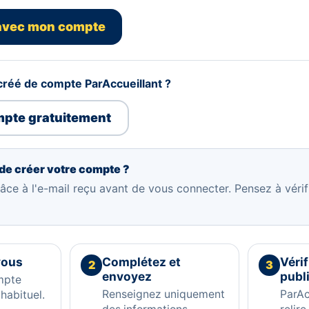
avec mon compte
créé de compte ParAccueillant ?
pte gratuitement
de créer votre compte ?
âce à l'e-mail reçu avant de vous connecter. Pensez à vérif
vous
Complétez et
Véri
2
3
envoyez
publ
mpte
Renseignez uniquement
ParAc
habituel.