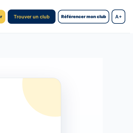
Trouver un club
A+
r
Référencer mon club