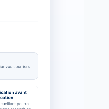
ier vos courriers
fication avant
ication
cueillant pourra