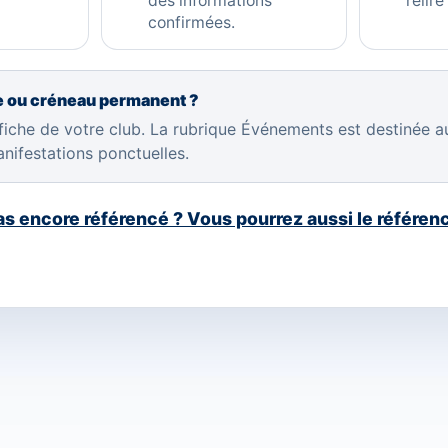
des informations
relire
confirmées.
re ou créneau permanent ?
 fiche de votre club. La rubrique Événements est destinée 
anifestations ponctuelles.
pas encore référencé ? Vous pourrez aussi le référe