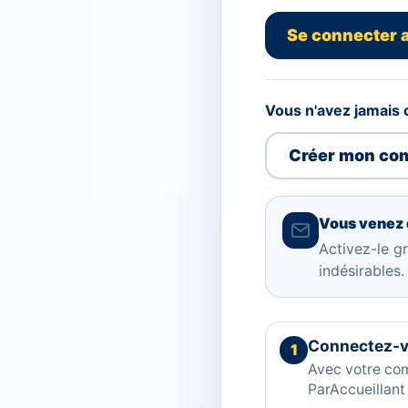
Se connecter 
Vous n'avez jamais 
Créer mon com
Vous venez 
Activez-le gr
indésirables.
Connectez-
1
Avec votre co
ParAccueillant 