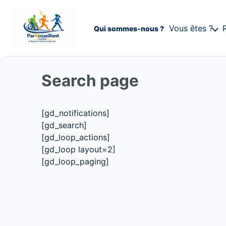
Vous êtes ?
Qui sommes-nous ?
Search page
[gd_notifications]
[gd_search]
[gd_loop_actions]
[gd_loop layout=2]
[gd_loop_paging]