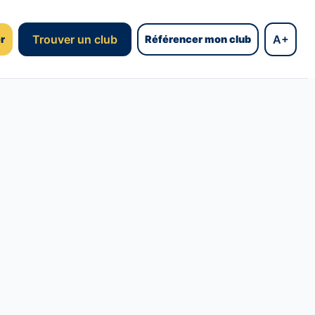
Trouver un club
A+
r
Référencer mon club