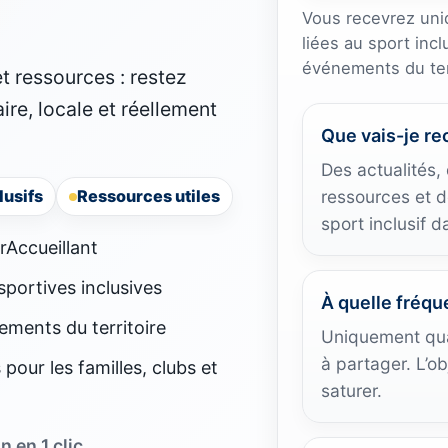
Vous recevrez uni
liées au sport incl
événements du terr
t ressources : restez
ire, locale et réellement
Que vais-je re
Des actualités
usifs
Ressources utiles
ressources et de
sport inclusif d
rAccueillant
sportives inclusives
À quelle fréqu
ements du territoire
Uniquement quan
à partager. L’ob
pour les familles, clubs et
saturer.
 en 1 clic.