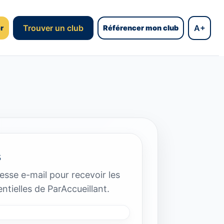
Trouver un club
A+
r
Référencer mon club
s
esse e-mail pour recevoir les
ntielles de ParAccueillant.