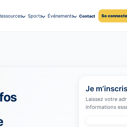
Ressources
Sports
Événements
Se connecte
Contact
Je m’inscri
fos
Laissez votre adr
t
informations esse
e