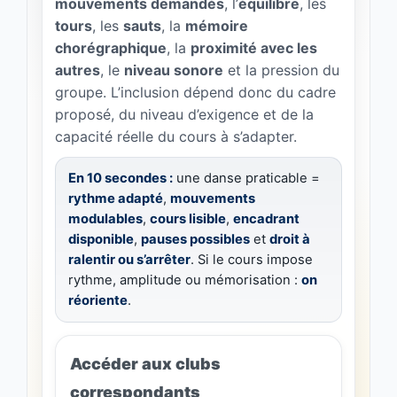
mouvements demandés
, l’
équilibre
, les
tours
, les
sauts
, la
mémoire
chorégraphique
, la
proximité avec les
autres
, le
niveau sonore
et la pression du
groupe. L’inclusion dépend donc du cadre
proposé, du niveau d’exigence et de la
capacité réelle du cours à s’adapter.
En 10 secondes :
une danse praticable =
rythme adapté
,
mouvements
modulables
,
cours lisible
,
encadrant
disponible
,
pauses possibles
et
droit à
ralentir ou s’arrêter
. Si le cours impose
rythme, amplitude ou mémorisation :
on
réoriente
.
Accéder aux clubs
correspondants