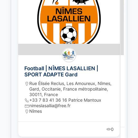
Football | NÎMES LASALLIEN |
Foot
SPORT ADAPTE Gard
Laur
Rue Élisée Reclus, Les Amoureux, Nîmes,
Lot
Gard, Occitanie, France métropolitaine,
Lau
30011, France
Occ
+33 7 83 41 36 16 Patrice Mantoux
Fr
nimeslasallia@free.fr
04
Nîmes
sa
Sai
0