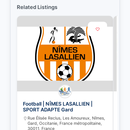
Related Listings
Football | NÎMES LASALLIEN |
Foot
SPORT ADAPTE Gard
Laur
Rue Élisée Reclus, Les Amoureux, Nîmes,
Lot
Gard, Occitanie, France métropolitaine,
Lau
30011, France
Occ