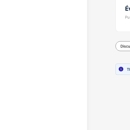
É
Pu
Disc
T